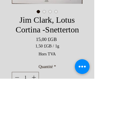
Jim Clark, Lotus
Cortina -Snetterton
Prix
15,00 £GB
1,50 £GB
/
1g
1,50 £GB
Hors TVA
pour
1
Quantité
*
Gramme
Ajouter au panier
Jim Clark, Lotus Cortina -Snetterton
_-new
An artist signed print edition by