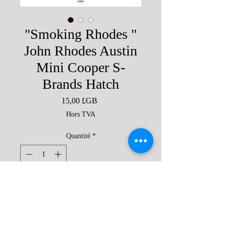
"Smoking Rhodes "
John Rhodes Austin
Mini Cooper S-
Brands Hatch
Prix
15,00 £GB
Hors TVA
Quantité
*
Il ne reste que 9 article(s) en stock
Ajouter au panier